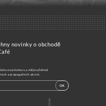
chny novinky o obchodě
Café
ašeho newsletteru a mějte přehled
stech a propagačních akcích.
OK