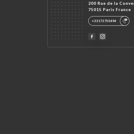
200 Rue de la Conve
75015 Paris France
+33173750494