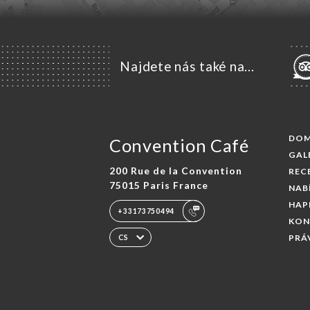
Najdete nás také na...
DO
Convention Café
GAL
200 Rue de la Convention
REC
75015 Paris France
NAB
HAP
+33173750494
KON
PRÁ
CS