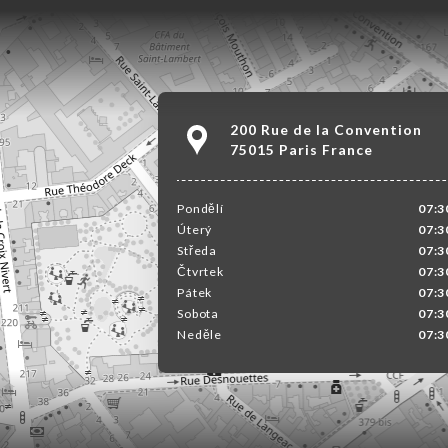
200 Rue de la Convention
75015 Paris France
Pondělí
07:3
Úterý
07:3
Středa
07:3
Čtvrtek
07:3
Pátek
07:3
Sobota
07:3
Neděle
07:3