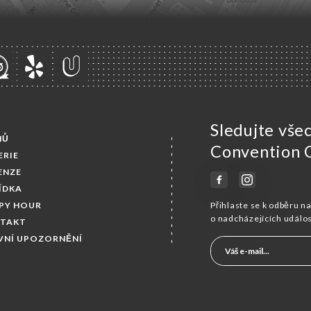
Sledujte vše
MŮ
Convention 
ERIE
ENZE
ÍDKA
PY HOUR
Přihlaste se k odběru n
o nadcházejících událo
TAKT
VNÍ UPOZORNĚNÍ