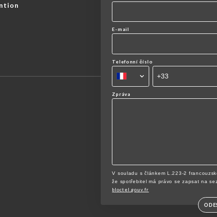
ntion
E-mail
Telefonní číslo
Zpráva
V souladu s článkem L.223-2 francouzsk
že spotřebitel má právo se zapsat na se
bloctel.gouv.fr
ODE