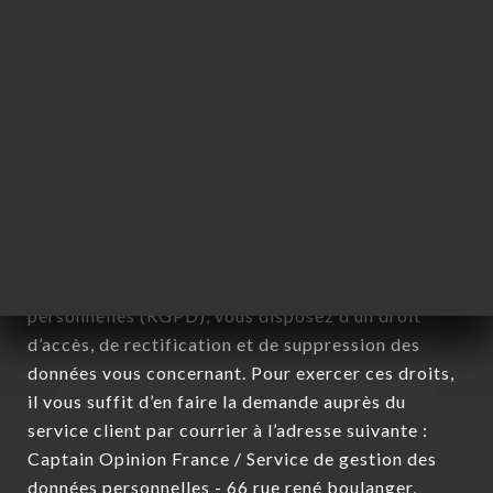
cadre de l'inscription à la newsletter.
Données récoltées aux fins d’envoi d’offres
commerciales relatives à l’enseigne
CONVENTION CAFÉ. Les données récoltées
pourront être traitées par l’ensemble des filiales et
sous filiales de la société.
Conformément à la loi Informatique et Liberté du 6
Janvier 1978 et modifiée en 2004 ainsi qu’au
Règlement sur la protection des données
personnelles (RGPD), vous disposez d’un droit
d’accès, de rectification et de suppression des
données vous concernant. Pour exercer ces droits,
il vous suffit d’en faire la demande auprès du
service client par courrier à l’adresse suivante :
Captain Opinion France / Service de gestion des
données personnelles - 66 rue rené boulanger,