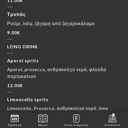
11.00€
Τρυπάς
Ρούμι, λάιμ, ζάχαρη από ζαχαροκάλαμο
9.00€
LONG DRINK
Aperol spritz
Aperol, prosecco, ανθρακούχο νερό, φλούδα
πορτοκαλιού
12.00€
Limoncello spritz
Limoncello, Prosecco, ανθρακούχο νερό, lime
wedge
12.00€
Κράτηση
Μενού
Λίστα αναμονής
Itinéraire