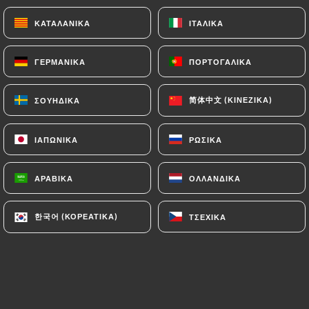
ΚΑΤΑΛΑΝΙΚΆ
ΚΑΤΑΛΑΝΙΚΆ
ΙΤΑΛΙΚΆ
ΙΤΑΛΙΚΆ
NOS DESSERTS MAISON 🧁
Ποικιλία τυριών
ΓΕΡΜΑΝΙΚΆ
ΓΕΡΜΑΝΙΚΆ
ΠΟΡΤΟΓΑΛΙΚΆ
ΠΟΡΤΟΓΑΛΙΚΆ
Κατσικίσιο τυρί τέφρας, Comté, Camembert
简体中文 (ΚΙΝΈΖΙΚΑ)
简体中文 (ΚΙΝΈΖΙΚΑ)
ΣΟΥΗΔΙΚΆ
ΣΟΥΗΔΙΚΆ
11.00€
Ημιψημένη σοκολάτα
ΙΑΠΩΝΙΚΆ
ΙΑΠΩΝΙΚΆ
ΡΩΣΙΚΆ
ΡΩΣΙΚΆ
Μεζούρα παγωτό βανίλια
ΑΡΑΒΙΚΆ
ΑΡΑΒΙΚΆ
ΟΛΛΑΝΔΙΚΆ
ΟΛΛΑΝΔΙΚΆ
11.00€
Καφές Τιραμισού
한국어 (ΚΟΡΕΆΤΙΚΑ)
한국어 (ΚΟΡΕΆΤΙΚΑ)
ΤΣΈΧΙΚΑ
ΤΣΈΧΙΚΑ
9.50€
Κρεμ μπρουλέ
Με βανίλια - SG