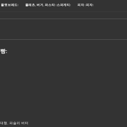
운 플랫브레드:
플래츠, 버거, 파스타 :스파게티:
피자 :피자:
DESSERTS MAISON :컵케이크:
아이스크림 컵 🍨
미네랄 워터:붓는 액체:
버블티:
맥주 :맥주:
식전주:칵테일:
칵테일 :칵테일:
모크테일:버블티:
:열대 음료:
버블:샴페인:
와인 리스트:와인잔:
뜨거운 음료:찻주전자:
빵:
의 특대형, 파슬리 버터