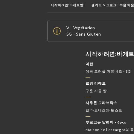
시작하려면:바게트빵:
샐러드 & 크로크 : 속을 채
MENU PIOU PIOU :나이프-포크-플레이트:
NOS 
V - Vegétarien
SG - Sans Gluten
차가운 음료:컵과 빨대:
스무디, 프라페, 밀셰이크:
보드카, 럼, 진, 테킬라 🍹
위스키 :칵테일:
소화제
시작하려면:바게트
계란
여름 트러플 마요네즈 - SG
르망 리예트
구운 시골 빵
사우몬 그라브락스
딜 마요네즈와 토스트
부르고뉴 달팽이 - 6pcs
Maison de l'escargot