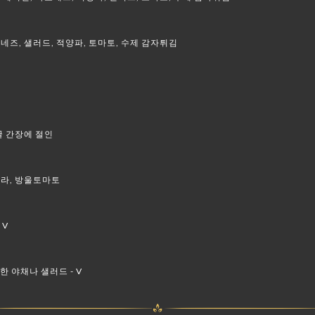
요네즈, 샐러드, 적양파, 토마토, 수제 감자튀김
 꿀 간장에 절인
콜라, 방울토마토
 V
 야채나 샐러드 - V