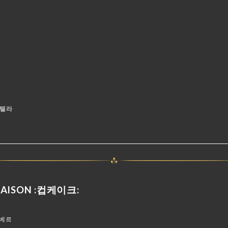
누텔라
MAISON :컵케이크:
망베르