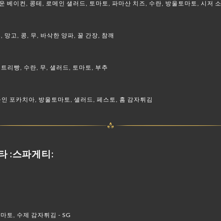
운 베이컨, 콩테, 로메인 샐러드, 토마토, 파마산 치즈, 수란, 방울토마토, 시저 
 망고, 콩, 무, 바삭한 양파, 꿀 간장, 참깨
트리빵, 수란, 무, 샐러드, 토마토, 부추
인 포카치아, 방울토마토, 샐러드, 페스토, 홈 감자튀김
타 :스파게티:
르
마토, 수제 감자튀김 - SG