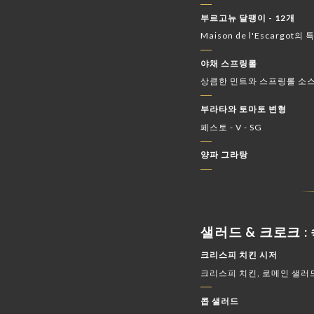
부르고뉴 달팽이 - 12개
Maison de l'Escargot
야채 스프링롤
상큼한 민트와 스프링롤 소스 
부라타와 토마토 변형
페스토 - V - SG
양파 그라탕
샐러드 & 크로크 :
크리스피 치킨 시저
크리스피 치킨, 로메인 샐러드
콥 샐러드