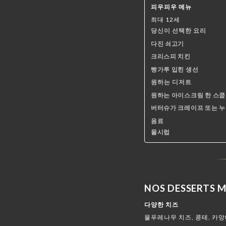
피우피우 메뉴
최대 12세
당신이 선택한 요리
다진 쇠고기
크리스피 치킨
빵가루 입힌 생선
원하는 디저트
원하는 아이스크림 한 스쿱
버터슈가 크레이프 또는 
음료
물시럽
NOS DESSERTS 
다양한 치즈
물푸레나무 치즈, 콩테, 카