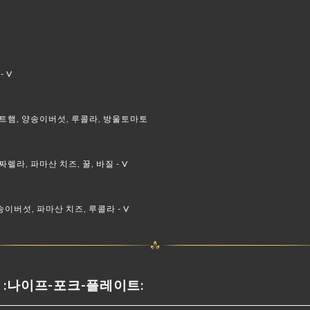
- V
이트햄, 양송이버섯, 루콜라, 방울토마토
렐라, 파마산 치즈, 꿀, 바질 - V
이버섯, 파마산 치즈, 루콜라 - V
OU :나이프-포크-플레이트: