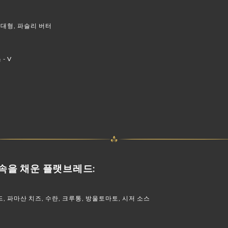
의 특대형, 파슬리 버터
- V
 속을 채운 플랫브레드:
, 파마산 치즈, 수란, 크루통, 방울토마토, 시저 소스