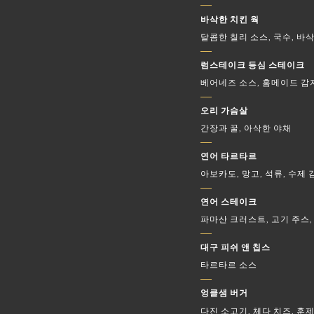
바삭한 치킨 웍
달콤한 칠리 소스, 국수, 바삭
럼스테이크 등심 스테이크
베어네즈 소스, 홈메이드 감자
오리 가슴살
간장과 꿀, 아삭한 야채
연어 타르타르
아보카도, 망고, 석류, 수
연어 스테이크
파마산 크러스트, 고기 주스
대구 피쉬 앤 칩스
타르타르 소스
엉클샘 버거
다진 소고기, 체다 치즈, 훈