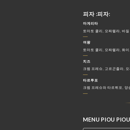
피자 :피자:
마게리타
토마토 쿨리, 모짜렐라, 바질 
여왕
토마토 쿨리, 모짜렐라, 화
치즈
크렘 프레슈, 고르곤졸라, 모짜
타르투포
크렘 프레슈와 타르튀포, 양송
MENU PIOU PI