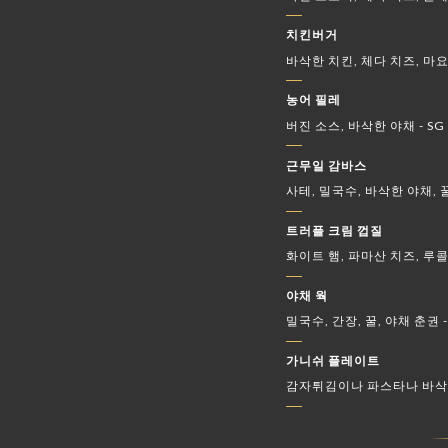
치킨버거
바삭한 치킨, 체다 치즈, 마
농어 필레
버진 소스, 바삭한 야채 - SG
근무일 감바스
사테, 밀국수, 바삭한 야채,
트러플 크림 껍질
화이트 햄, 파마산 치즈, 루
야채 웍
밀국수, 간장, 꿀, 야채 춘권 -
가니쉬 플레이트
감자튀김이나 파스타나 바삭한