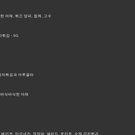
한 야채, 튀긴 양파, 참깨, 고수
튀김 - SG
제 감자튀김과 아루굴라
, 바삭바삭한 야채
제 베이컨, 마요네즈, 적양파, 샐러드, 토마토, 수제 감자튀김